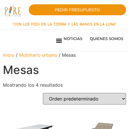
PEDIR PRESUPUESTO
"CON LOS PIES EN LA TIERRA Y LAS MANOS EN LA LUNA"
NOTICIAS
QUIENES SOMOS
PARQUES INFANTILES LÍNEA INNOVACIÓN
PARQUES INFANTILES LINEA ORIGEN
PAVIMENTOS DE SEGURIDAD
SOMBRAS TEXTILES
MOBILIARIO URBANO
PARQUES BIOSALUDABLES
OBRAS REALIZADAS
¿QUIERES SER DISTRIBUIDOR?
Inicio
/
Mobiliario urbano
/ Mesas
Mesas
Mostrando los 4 resultados