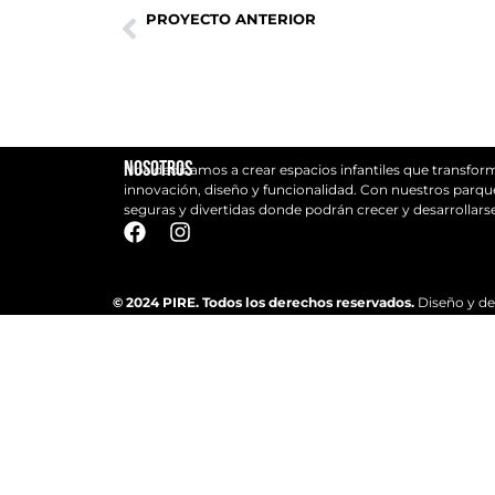
PROYECTO ANTERIOR
BELCHITE , PARQUE INFANTIL SERIE BOSQUE XL
Nosotros
Nos dedicamos a crear espacios infantiles que transfo
innovación, diseño y funcionalidad. Con nuestros parque
seguras y divertidas donde podrán crecer y desarrollar
© 2024 PIRE. Todos los derechos reservados.
Diseño y de