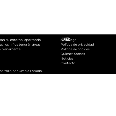
Links
rman su entorno, aportando
Aviso legal
s, los niños tendrán áreas
Política de privacidad
se plenamente.
Política de cookies
Quienes Somos
Noticias
Contacto
sarrollo por Omnia Estudio.