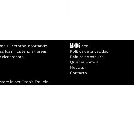
. PAVIMENTO IN SITU
CERVERA 
Links
rman su entorno, aportando
Aviso legal
s, los niños tendrán áreas
Política de privacidad
se plenamente.
Política de cookies
Quienes Somos
Noticias
Contacto
sarrollo por Omnia Estudio.