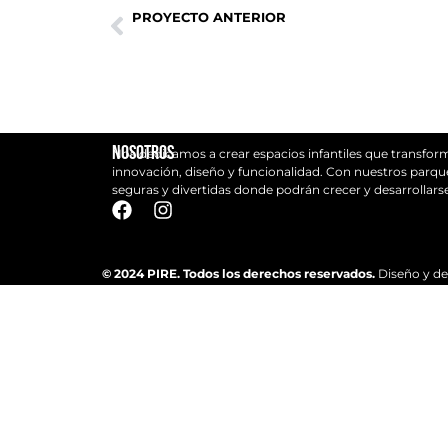
PROYECTO ANTERIOR
COMUNIDAD DE PROPIETARIOS TERRAZAS DE ORIENTE
Nosotros
Nos dedicamos a crear espacios infantiles que transfo
innovación, diseño y funcionalidad. Con nuestros parque
seguras y divertidas donde podrán crecer y desarrollar
© 2024 PIRE. Todos los derechos reservados.
Diseño y de