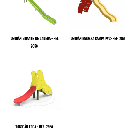
TOBOGÁN GIGANTE DE LADERA.- Ref.
TOBOGÁN MADERA RAMPA PVC- Ref. 286
285G
TOBOGÁN FOCA – Ref. 286A