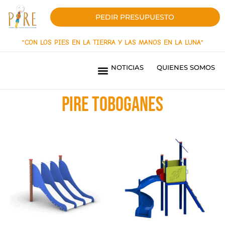
PEDIR PRESUPUESTO
"CON LOS PIES EN LA TIERRA Y LAS MANOS EN LA LUNA"
NOTICIAS
QUIENES SOMOS
PARQUES INFANTILES LÍNEA INNOVACIÓN
PARQUES INFANTILES LINEA ORIGEN
PAVIMENTOS DE SEGURIDAD
SOMBRAS TEXTILES
MOBILIARIO URBANO
PARQUES BIOSALUDABLES
OBRAS REALIZADAS
¿QUIERES SER DISTRIBUIDOR?
Pire toboganes