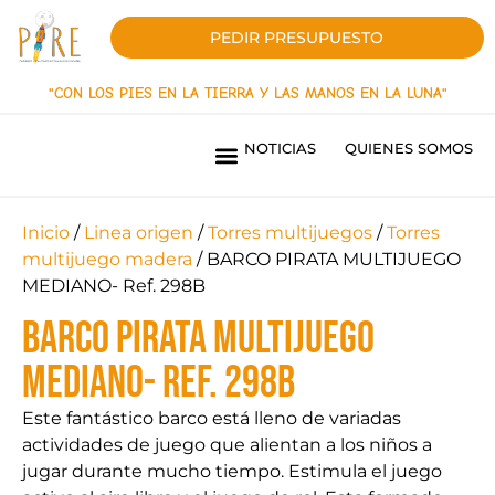
PEDIR PRESUPUESTO
"CON LOS PIES EN LA TIERRA Y LAS MANOS EN LA LUNA"
NOTICIAS
QUIENES SOMOS
PARQUES INFANTILES LÍNEA INNOVACIÓN
PARQUES INFANTILES LINEA ORIGEN
PAVIMENTOS DE SEGURIDAD
SOMBRAS TEXTILES
MOBILIARIO URBANO
PARQUES BIOSALUDABLES
OBRAS REALIZADAS
¿QUIERES SER DISTRIBUIDOR?
Inicio
/
Linea origen
/
Torres multijuegos
/
Torres
multijuego madera
/ BARCO PIRATA MULTIJUEGO
MEDIANO- Ref. 298B
BARCO PIRATA MULTIJUEGO
MEDIANO- Ref. 298B
Este fantástico barco está lleno de variadas
actividades de juego que alientan a los niños a
jugar durante mucho tiempo. Estimula el juego