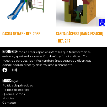
CASITA GETAFE – Ref. 296B
CASITA CÁCERES (GAMA ESPACIO)
– Ref. 217
Nosotros
Nos dedicamos a crear espacios infantiles que transforman su
entorno, aportando innovación, diseño y funcionalidad. Con
nuestros parques, los niños tendrán áreas seguras y divertidas
donde podrán crecer y desarrollarse plenamente.
Links
Aviso legal
Política de privacidad
Política de cookies
Quienes Somos
Noticias
Contacto