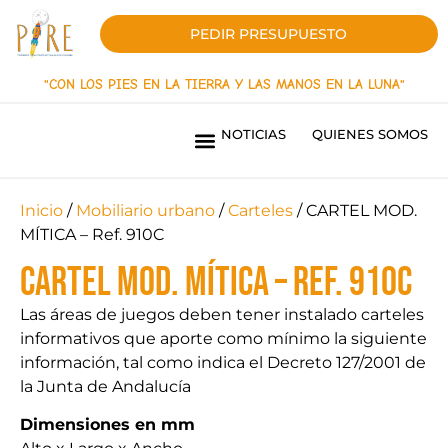
PEDIR PRESUPUESTO
"CON LOS PIES EN LA TIERRA Y LAS MANOS EN LA LUNA"
NOTICIAS
QUIENES SOMOS
PARQUES INFANTILES LÍNEA INNOVACIÓN
PARQUES INFANTILES LINEA ORIGEN
PAVIMENTOS DE SEGURIDAD
SOMBRAS TEXTILES
MOBILIARIO URBANO
PARQUES BIOSALUDABLES
OBRAS REALIZADAS
¿QUIERES SER DISTRIBUIDOR?
Inicio
/
Mobiliario urbano
/
Carteles
/ CARTEL MOD.
MÍTICA – Ref. 910C
CARTEL MOD. MÍTICA – Ref. 910C
Las áreas de juegos deben tener instalado carteles
informativos que aporte como mínimo la siguiente
información, tal como indica el Decreto 127/2001 de
la Junta de Andalucía
Dimensiones en mm