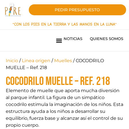
PEDIR PRESUPUESTO
"CON LOS PIES EN LA TIERRA Y LAS MANOS EN LA LUNA"
NOTICIAS
QUIENES SOMOS
PARQUES INFANTILES LÍNEA INNOVACIÓN
PARQUES INFANTILES LINEA ORIGEN
PAVIMENTOS DE SEGURIDAD
SOMBRAS TEXTILES
MOBILIARIO URBANO
PARQUES BIOSALUDABLES
OBRAS REALIZADAS
¿QUIERES SER DISTRIBUIDOR?
Inicio
/
Linea origen
/
Muelles
/ COCODRILO
MUELLE – Ref. 218
COCODRILO MUELLE – Ref. 218
Elemento de muelle que aporta mucha diversión
al parque infantil. La figura de un simpático
cocodrilo estimula la imaginación de los niños. Esta
estructura ayuda a los niños a desarrollar su
equilibrio, fuerza base y alcanzar así el control de su
propio cuerpo.