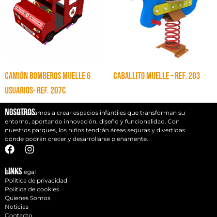
CAMIÓN BOMBEROS MUELLE 6
CABALLITO MUELLE – Ref. 203
USUARIOS- Ref. 207C
Nosotros
Nos dedicamos a crear espacios infantiles que transforman su
entorno, aportando innovación, diseño y funcionalidad. Con
nuestros parques, los niños tendrán áreas seguras y divertidas
donde podrán crecer y desarrollarse plenamente.
Links
Aviso legal
Política de privacidad
Política de cookies
Quienes Somos
Noticias
Contacto