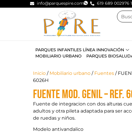
info@parquespire.com
619 689 002
976 
PARQUES INFANTILES LÍNEA INNOVACIÓN
MOBILIARIO URBANO
PARQUES BIOSALUD
Inicio
/
Mobiliario urbano
/
Fuentes
/ FUEN
6026H
FUENTE MOD. GENIL – Ref. 
Fuente de integracion con dos alturas cue
adultos y otra pileta adaptada para ser acc
de ruedas y niños.
Modelo antivandalico