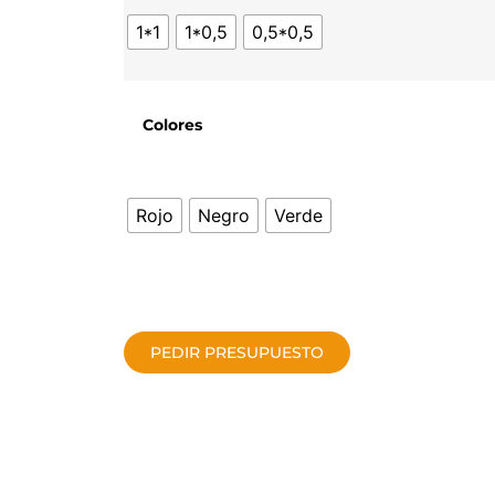
1*1
1*0,5
0,5*0,5
Colores
Rojo
Negro
Verde
PEDIR PRESUPUESTO