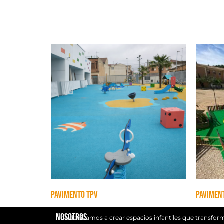
Pavimento TPV
Pavimen
Nosotros
Nos dedicamos a crear espacios infantiles que transfo