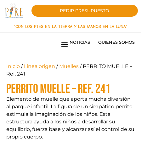
PEDIR PRESUPUESTO
"CON LOS PIES EN LA TIERRA Y LAS MANOS EN LA LUNA"
NOTICIAS
QUIENES SOMOS
PARQUES INFANTILES LÍNEA INNOVACIÓN
PARQUES INFANTILES LINEA ORIGEN
PAVIMENTOS DE SEGURIDAD
SOMBRAS TEXTILES
MOBILIARIO URBANO
PARQUES BIOSALUDABLES
OBRAS REALIZADAS
¿QUIERES SER DISTRIBUIDOR?
Inicio
/
Linea origen
/
Muelles
/ PERRITO MUELLE –
Ref. 241
PERRITO MUELLE – Ref. 241
Elemento de muelle que aporta mucha diversión
al parque infantil. La figura de un simpático perrito
estimula la imaginación de los niños. Esta
estructura ayuda a los niños a desarrollar su
equilibrio, fuerza base y alcanzar así el control de su
propio cuerpo.