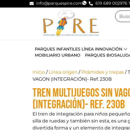
info@parquespire.com
619 689 002
976 
PARQUES INFANTILES LÍNEA INNOVACIÓN
MOBILIARIO URBANO
PARQUES BIOSALUD
Inicio
/
Linea origen
/
Pirámides y trepas
/ 
VAGON (INTEGRACIÓN)- Ref. 230B
TREN MULTIJUEGOS SIN VAG
(INTEGRACIÓN)- Ref. 230B
El tren de integración para niños pequeñ
silla de ruedas y también sin esta, es una 
divertida forma y un elemento de integra