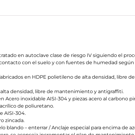
ratado en autoclave clase de riesgo IV siguiendo el proc
en contacto con el suelo y con fuentes de humedad segú
fabricados en HDPE polietileno de alta densidad, libre
 alta densidad, libre de mantenimiento y antigraffiti.
n Acero inoxidable AISI-304 y piezas acero al carbono 
crílico de poliuretano.
e AISI-304.
ro zincada.
uelo blando – enterrar / Anclaje especial para encima de az
evero, se aconseja incrementar el plan de mantenimiento.