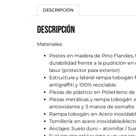
DESCRIPCIÓN
Descripción
Materiales:
Postes en madera de Pino Flandes, t
durabilidad frente a la pudrición 
lasur (protector para exterior).
Estructura y lateral rampa tobogán 
antigraffiti y 100% reciclable.
Piezas de plástico: en Polietileno de
Piezas metálicas y rampa tobogán: e
antioxidante y 3 manos de esmalte a
Rampa tobogán: en Acero inoxidabl
Tornillería: en acero inoxidable/elect
Anclajes: Suelo duro – atornillar / S
Si el equipo está sujeto a un uso s