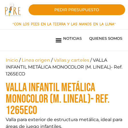
PEDIR PRESUPUESTO
"CON LOS PIES EN LA TIERRA Y LAS MANOS EN LA LUNA"
NOTICIAS
QUIENES SOMOS
PARQUES INFANTILES LÍNEA INNOVACIÓN
PARQUES INFANTILES LINEA ORIGEN
PAVIMENTOS DE SEGURIDAD
SOMBRAS TEXTILES
MOBILIARIO URBANO
PARQUES BIOSALUDABLES
OBRAS REALIZADAS
¿QUIERES SER DISTRIBUIDOR?
Inicio
/
Linea origen
/
Vallas y carteles
/ VALLA
INFANTIL METÁLICA MONOCOLOR (M. LINEAL)- Ref.
1265ECO
VALLA INFANTIL METÁLICA
MONOCOLOR (M. LINEAL)- Ref.
1265ECO
Valla para exterior de estructura metálica, ideal para
áreas de juego infantiles.