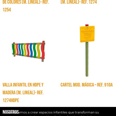
DE COLORES (M. LINEAL)- Ref.
(M. LINEAL)- Ref. 1274
1254
VALLA INFANTIL EN HDPE Y
CARTEL MOD. MÁGICA – Ref. 910A
MADERA (M. LINEAL)- Ref.
1274HDPE
Nosotros
Nos dedicamos a crear espacios infantiles que transforman su