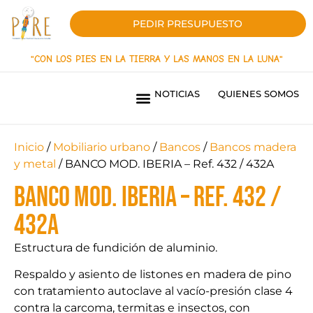
PEDIR PRESUPUESTO
"CON LOS PIES EN LA TIERRA Y LAS MANOS EN LA LUNA"
NOTICIAS
QUIENES SOMOS
PARQUES INFANTILES LÍNEA INNOVACIÓN
PARQUES INFANTILES LINEA ORIGEN
PAVIMENTOS DE SEGURIDAD
SOMBRAS TEXTILES
MOBILIARIO URBANO
PARQUES BIOSALUDABLES
OBRAS REALIZADAS
¿QUIERES SER DISTRIBUIDOR?
Inicio
/
Mobiliario urbano
/
Bancos
/
Bancos madera
y metal
/ BANCO MOD. IBERIA – Ref. 432 / 432A
BANCO MOD. IBERIA – Ref. 432 /
432A
Estructura de fundición de aluminio.
Respaldo y asiento de listones en madera de pino
con tratamiento autoclave al vacío-presión clase 4
contra la carcoma, termitas e insectos, con