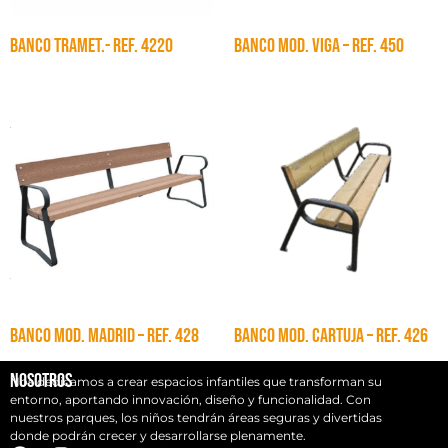
BANCO TRAMET.- Ref. 4220
BANCO MOD. VIGA – Ref. 450
BANCO MOD. MADRID – Ref. 428
BANCO MOD. CARTUJA – Ref. 426
Nosotros
Nos dedicamos a crear espacios infantiles que transforman su
entorno, aportando innovación, diseño y funcionalidad. Con
nuestros parques, los niños tendrán áreas seguras y divertidas
donde podrán crecer y desarrollarse plenamente.