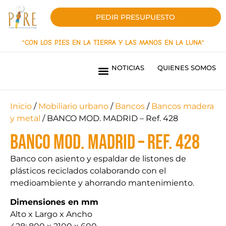
PEDIR PRESUPUESTO
"CON LOS PIES EN LA TIERRA Y LAS MANOS EN LA LUNA"
NOTICIAS
QUIENES SOMOS
PARQUES INFANTILES LÍNEA INNOVACIÓN
PARQUES INFANTILES LINEA ORIGEN
PAVIMENTOS DE SEGURIDAD
SOMBRAS TEXTILES
MOBILIARIO URBANO
PARQUES BIOSALUDABLES
OBRAS REALIZADAS
¿QUIERES SER DISTRIBUIDOR?
Inicio
/
Mobiliario urbano
/
Bancos
/
Bancos madera
y metal
/ BANCO MOD. MADRID – Ref. 428
BANCO MOD. MADRID – Ref. 428
Banco con asiento y espaldar de listones de
plásticos reciclados colaborando con el
medioambiente y ahorrando mantenimiento.
Dimensiones en mm
Alto x Largo x Ancho