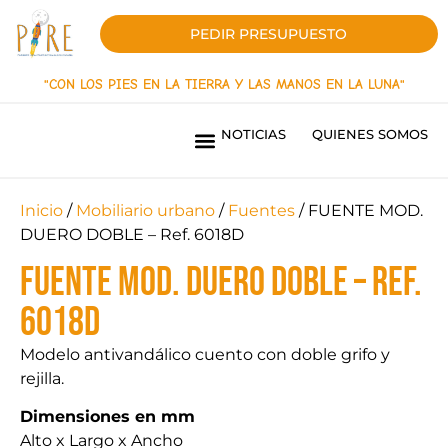
PEDIR PRESUPUESTO
"CON LOS PIES EN LA TIERRA Y LAS MANOS EN LA LUNA"
NOTICIAS
QUIENES SOMOS
PARQUES INFANTILES LÍNEA INNOVACIÓN
PARQUES INFANTILES LINEA ORIGEN
PAVIMENTOS DE SEGURIDAD
SOMBRAS TEXTILES
MOBILIARIO URBANO
PARQUES BIOSALUDABLES
OBRAS REALIZADAS
¿QUIERES SER DISTRIBUIDOR?
Inicio
/
Mobiliario urbano
/
Fuentes
/ FUENTE MOD.
DUERO DOBLE – Ref. 6018D
FUENTE MOD. DUERO DOBLE – Ref.
6018D
Modelo antivandálico cuento con doble grifo y
rejilla.
Dimensiones en mm
Alto x Largo x Ancho