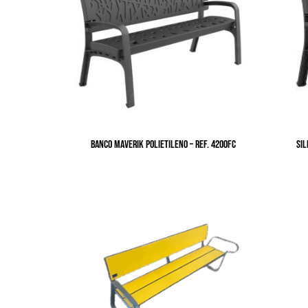
BANCO MAVERIK POLIETILENO – Ref. 4200FC
SIL