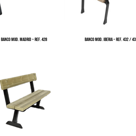
BANCO MOD. MADRID – Ref. 428
BANCO MOD. IBERIA – Ref. 432 / 4