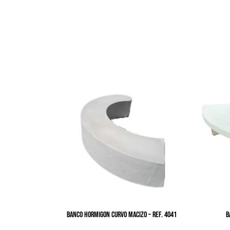
BANCO HORMIGON CURVO MACIZO – Ref. 4041
B